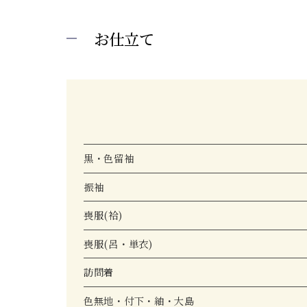
お仕立て
黒・色留袖
振袖
喪服(袷)
喪服(呂・単衣)
訪問着
色無地・付下・紬・大島