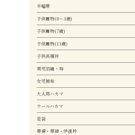
半幅帯
子供着物(0～3歳)
子供着物(7歳)
子供着物(13歳)
子供長襦袢
男児羽織・袴
女児被布
大人用ハカマ
ウールハカマ
足袋
帯揚・帯締・伊達衿