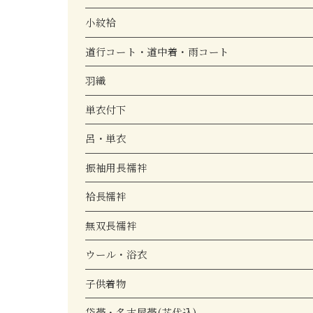
小紋袷
道行コート・道中着・雨コート
羽織
単衣付下
呂・単衣
振袖用長襦袢
袷長襦袢
無双長襦袢
ウール・浴衣
子供着物
袋帯・名古屋帯(芯代込)