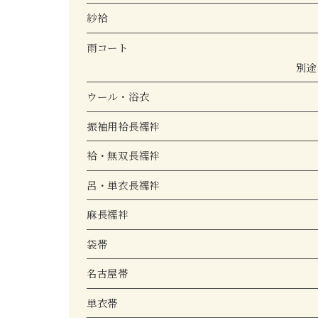
紗袷
雨コート
別途
ウール・浴衣
振袖用袷長襦袢
袷・無双長襦袢
呂・単衣長襦袢
麻長襦袢
袋帯
名古屋帯
単衣帯