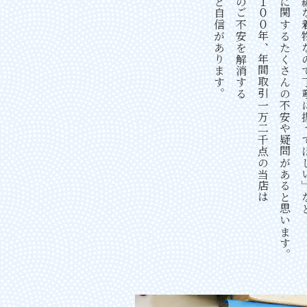
実績と自信があります。
皆様のご不安を解消する
創業１００年、年間取引一万二千点の当店は
着物に関するたくさんの不安や疑問があると思います。
「高級な着物なので丁