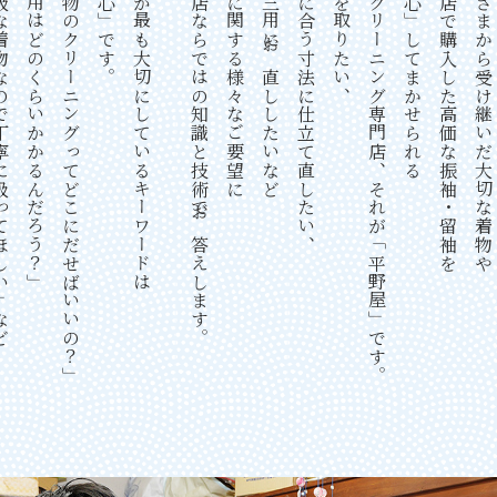
寧に扱ってほしい」など
「費用はどのくらいかかるんだろう？」
「着物のクリーニングってどこにだせばいいの？」
「安心」です。
当店が最も大切にしているキーワードは
専門店ならではの知識と技術でお答えします。
着物に関する様々なご要望に
七五三用にお直ししたいなど
自分に合う寸法に仕立て直したい、
シミを取りたい、
着物クリーニング専門店、それが「平野屋」です。
「安心」してまかせられる
呉服店で購入した高価な振袖・留袖を
お母さまから受け継いだ大切な着物や