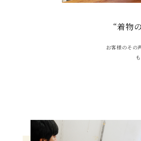
“着物
お客様のその
も