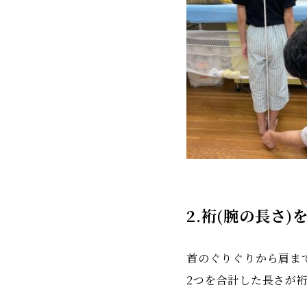
2.裄(腕の長さ)
首のぐりぐりから肩ま
2つを合計した長さが